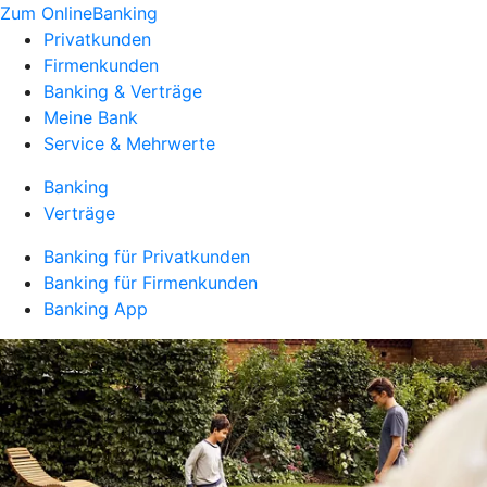
Zum OnlineBanking
Privatkunden
Firmenkunden
Banking & Verträge
Meine Bank
Service & Mehrwerte
Banking
Verträge
Banking für Privatkunden
Banking für Firmenkunden
Banking App