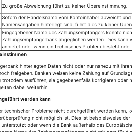
Zu große Abweichung führt zu keiner Übereinstimmung.
Sofern der Handelsname vom Kontoinhaber abweicht und 
Namensangaben hinterlegt sind, führt dies zu keiner Übe
Eingegebener Name des Zahlungsempfängers konnte nicht 
Zahlungsempfängerbank abgeglichen werden. Dies kann v
anbietet oder wenn ein technisches Problem besteht oder
reinstimmen
erbank hinterlegten Daten nicht oder nur nahezu mit Ihren
och freigeben. Banken weisen keine Zahlung auf Grundlage
 trotzdem ausführen, sie gegebenenfalls korrigieren oder n
elten dabei weiterhin.
hgeführt werden kann
technischer Probleme nicht durchgeführt werden kann, kö
rüberprüfung nicht möglich ist. Dies ist beispielsweise der
unterstützt oder wenn die Bank außerhalb des Europäischen
gebene Name des Zahlungsempfängers nicht mit dem für die