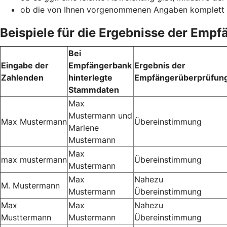
ob die von Ihnen vorgenommenen Angaben komplett
Beispiele für die Ergebnisse der Emp
Bei
Eingabe der
Empfängerbank
Ergebnis der
Zahlenden
hinterlegte
Empfängerüberprüfun
Stammdaten
Max
Mustermann und
Max Mustermann
Übereinstimmung
Marlene
Mustermann
Max
max mustermann
Übereinstimmung
Mustermann
Max
Nahezu
M. Mustermann
Mustermann
Übereinstimmung
Max
Max
Nahezu
Musttermann
Mustermann
Übereinstimmung